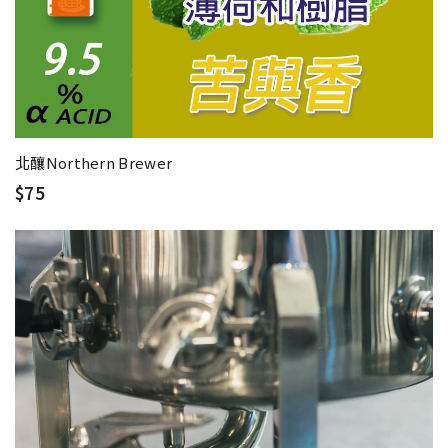
北釀Northern Brewer
$75