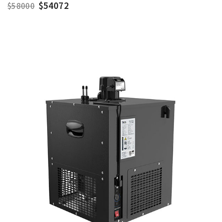
$54072
$58000